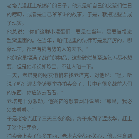
老塔克没赶上核爆前的日子，他只是听自己的父辈们往日
的唠叨，或者是自己爷爷讲的故事，于是，就把这些当成
了现实。
他总说：“你们这群小混蛋们，要是在当年，是要被投进
监狱里面的。在当年，咱们这里的法律可是最严厉的，哪
像现在，都是有钱有势的人的天下。”
他的家里摆满了战前的物品，这些破烂甚至连乞丐都不想
要，但是他却视如珍宝。不让人碰一下。
一天，老塔克的朋友悄悄来找老塔克，对他说：“嘿，听
说了吗？渥太华镇要举办拍卖会了，其中有很多战前人们
的东西，你应该去看看。”
老塔克十分激动，他兴奋的敲着烟斗说到：“那是，我必
须去看看。”
于是老塔克赶了三天三夜的路，终于来到了渥太华，赶上
了这个拍卖会。
拍卖会上卖了很多东西，老塔克全都不关心，他只注意到