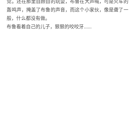
觉。还在那里自顾自的玩耍，布鲁在大声喊，可是火车的
轰鸣声，掩盖了布鲁的声音，而这个小家伙，像是聋了一
般，什么都没有做。
布鲁看着自己的儿子，狠狠的咬咬牙……
蚊子
废土上从来都不缺乏蚊子。
那些变异的蚊子，不仅因为辐射而长的更大，而且它们的
食物也不再只是血液，它们甚至开始吸取人类的脑髓。人
们把这种蚊子称为吸髓蚊。
人们恨透了这种吸人脑髓的蚊子，恨不得将它们一网打
尽。不过相比人类来说，蚊子还是太过灵活了，于是人类
每一次消灭蚊子的计划，全部都无疾而终了。
不过好在，这种蚊子喜欢生活在阴暗潮湿的地方。尤其是