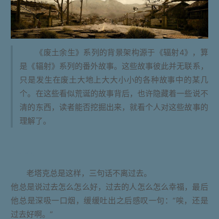
《废土余生》系列的背景架构源于《辐射4》，算
是《辐射》系列的番外故事。这些故事彼此并无联系，
只是发生在废土大地上大大小小的各种故事中的某几
个。在这些看似荒诞的故事背后，也许隐藏着一些说不
清的东西，读者能否挖掘出来，就看个人对这些故事的
理解了。
过去
老塔克总是这样，三句话不离过去。
他总是说过去怎么怎么好，过去的人怎么怎么幸福，最后
他总是深吸一口烟，缓缓吐出之后感叹一句：“唉，还是
过去好啊。”