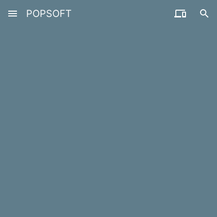
menu
POPSOFT

