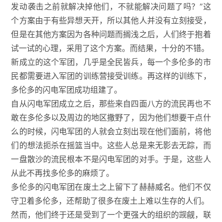
发动袭击之前就解决掉他们，不就能解决问题了吗？”这
个方案由于有些异想天开，所以其他人并没有立刻接受，
但是在其他方案因为各种问题而搁浅之后，人们终于抱着
试一试的心理，采用了这个方案。而结果，十分的不错。
新成立的这个军团，几乎是全民皆兵，每一个多伦多的市
民都需要进入军团的训练营接受训练。再这样的训练下，
多伦多的闪电军团成功组建了。
自从闪电军团成立之后，那些来自四面八方的流民再也不
敢在多伦多以及周边的地区撒野了，因为他们想要干点什
么的时候，闪电军团的人就会立刻出现在他们面前，将他
们的想法扼杀在摇篮当中。这些人总是来无影去无踪，而
一盘散沙的流民根本不是闪电军团的对手。于是，这些人
从此不再找多伦多的麻烦了。
多伦多的闪电军团在废土之上留下了赫赫威名。他们不仅
守卫着多伦多，还帮助了很多在废土上难以生存的人们。
然而，他们终于还是受到了一个更强大的组织的觊觎，联