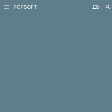
menu
POPSOFT

