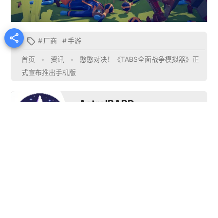

#
厂商
#
手游

首页
•
资讯
•
憨憨对决！《TABS全面战争模拟器》正
式宣布推出手机版
AstralBARD
文章作者
星之吟游诗人是也。
推荐阅读


杉果冬季特惠开启：
杰
《死亡搁浅》正式登
《战神》《P5R》
确认