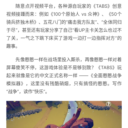
随意点开视频平台，各种源自玩家的《TABS》创意
视频接踵而来：例如《100个原始人 vs 众神》、《50个
骑兵挤独木桥》、五花八门的“痛击我方队友”、“全体同归
于尽”，甚至还有玩家分享了自己“看UP主卡关怎么也过不
了关，一气之下跳下床买了游戏一边打一边指挥对方”的
趣事。
先像憨憨一样在战场里投入厮杀，再像憨憨一样对着
屏幕傻笑不停，这游戏体验是不是够别致？《TABS》玩
起来就像是它的中文正式名称一样 ——《全面憨憨战争
模拟器》，这里没有残酷硝烟，只有搞怪的憨憨。写作
“战争”，读作“快乐”。