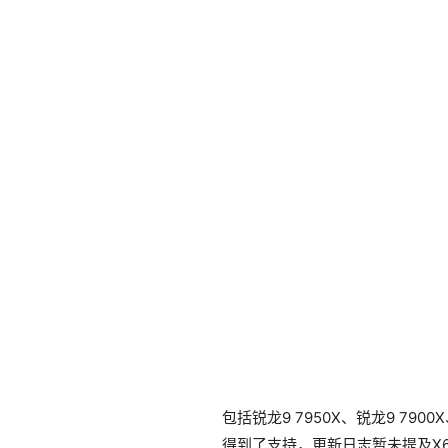
包括锐龙9 7950X、锐龙9 7900
得到了支持，更新日志暂未提及X67