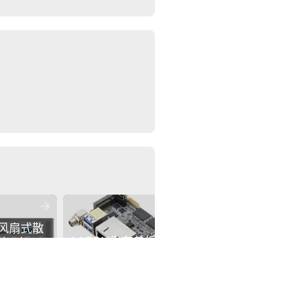


风扇式散
Pebble Round 2开
edge 
AAEON发布单板计算
预购：经典圆形智能
PC
机de next-TGU8
手表回归