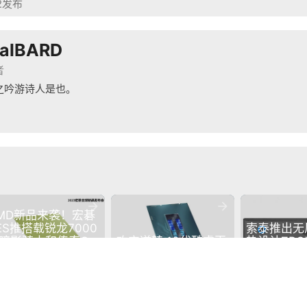
02发布
ralBARD
者
之吟游诗人是也。


MD新品来袭！宏碁
ES推搭载锐龙7000
索泰推出无
暗影骑士和传奇Go
攻守逆转 13代酷睿再
热设计ZBOX 
记本新品
登巅峰
CI342迷你