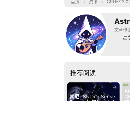
首页
•
资讯
•
CPU-Z 2.
Ast
文章作
星
推荐阅读

A
索尼PS5 DualSense 
C
Edge手柄提供可更换
的
手柄摇杆模组
笔