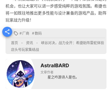
机会，也让大家可以进一步感受纯粹的游戏氛围。希捷也
将一如既往地推出更多性能与设计兼备的游戏产品，助阵
玩家战力升级！

#
厂商
#
数码

首页
•
资讯
•
峡谷对决，战力全开：希捷助阵雷蛇体验
店头号玩家集结战
AstralBARD
文章作者
星之吟游诗人是也。
推荐阅读