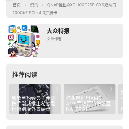
首页
•
资讯
•
QNAP推出QXG-100G2SF-CX6双端口
100GbE PCIe 4.0扩展卡
大众特报
文章作者
推荐阅读


希
致敬黑豹经典：希捷
猫头鹰推出AMD 
业
携手漫威推出希捷酷
AM5导热膏防护装置
T
玩特别版外置硬盘
NA-TPG1
作