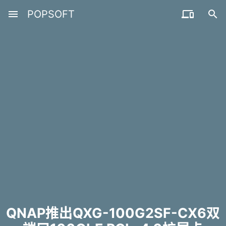
menu
POPSOFT


QNAP推出QXG-100G2SF-CX6双