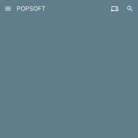
menu
POPSOFT

