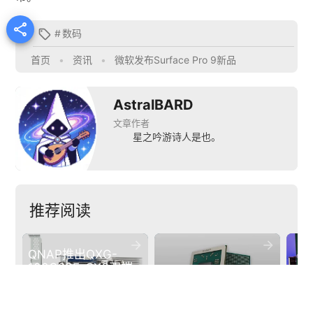

#
数码

首页
•
资讯
•
微软发布Surface Pro 9新品
AstralBARD
文章作者
星之吟游诗人是也。
推荐阅读


QNAP推出QXG-
100G2SF-CX6双端
口100GbE PCIe 4.0
大唐高鸿推出兆芯笔
瑞昱
扩展卡
记本产品NZ5400CA
网