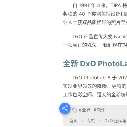
自 1991 年以来，T
奖项的 40 个类别包括设
业人士获取品质优异的照片至
DxO 产品宣传大使 Ni
一项真正的殊荣。 我们现在期待
全新 DxO Phot
DxO PhotoLab 6 于
实现业界领先的降噪、更高的
工作色彩空间、强大的全新编

#
业界
#
软件

首页
•
专栏
•
DxO 连续第