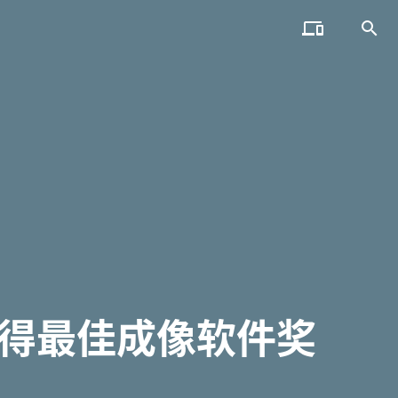


b 获得最佳成像软件奖