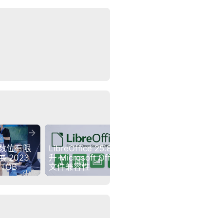


数位有限
LibreOffice 25.8.1 提
2026 ChinaJoy 
2023 
升 Microsoft Office 
BTOC 展馆图正式公
BTOB
文件兼容性
布