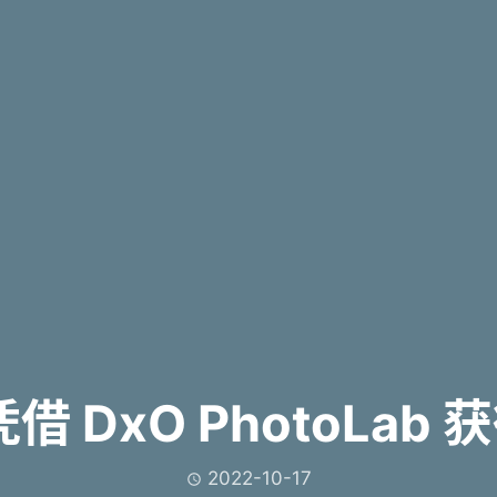
借 DxO PhotoLa
2022-10-17
