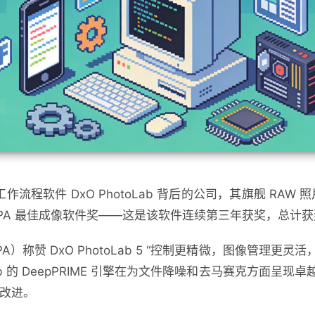
工作流程软件
DxO PhotoLab
背后的公司，其旗舰
RAW
照
PA
最佳成像软件奖
——
这是该软件连续第三年获奖，总计获
A）称赞 DxO PhotoLab 5 “控制更精微，图像管理更
Lab 的 DeepPRIME 引擎在为文件降噪和去马赛克方面
的改进。