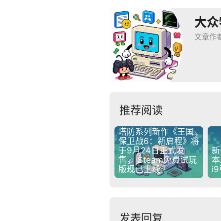
大众
文章作
推荐阅读
塔防系列新作《王国

保卫战6：新启程》将
于9月24日正式发
新
售， Steam免费试玩
本
版现已上线
i
发表回复