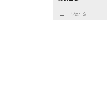
textsms
说点什么...
上一篇
arrow_back
宏碁推出Intel Arc A770显卡
POPSOFT
京ICP
京公网
Copy