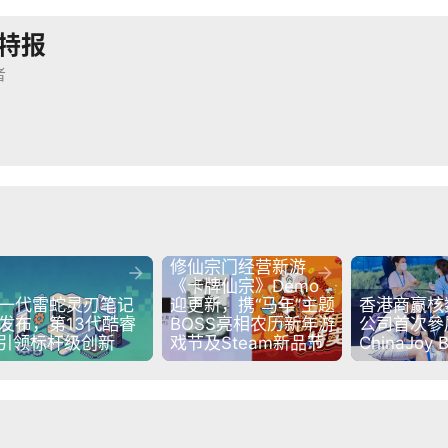
特报
者
修仙宗门经营新游


《卡牌仙宗》Demo
一代雷蛇灵刃笔记
迎更新，携“马年”主题
香港商赢核
发布，第13代酷睿
BOSS亮相农历新年游
公司首次參展 
9引领标杆级创新
戏节及Steam新品节
ChinaJoy 