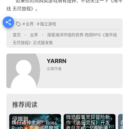
如果你对肉鸽类游戏情有独钟，不妨关注一下《海平
线 无尽旅程》。

#
业界
#
独立游戏

首页
•
业界
•
探索海洋环绕的世界 肉鸽RPG《海平线
无尽旅程》正式版发售
YARRN
文章作者
推荐阅读
微恐叙事灵异冒险新


横扫诸神余烬！Boss 
作《诡岛灵探》开发
存
Rush × 类银河恶魔城
者日志#2“戈德斯通：
BU