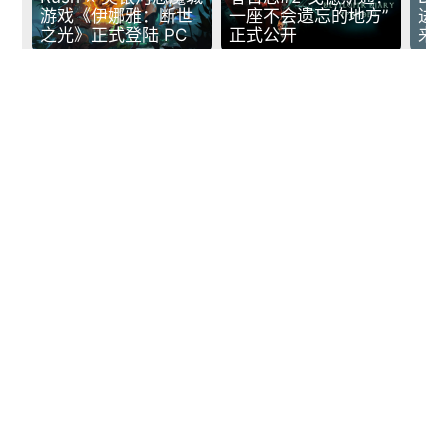
游戏《伊娜雅：断世
一座不会遗忘的地方”
进
之光》正式登陆 PC
正式公开
来
发表回复
textsms
说点什么...
下一篇
arrow_back
arrow_forward
攻守逆转 13代酷睿再登巅峰