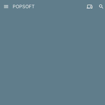
menu
POPSOFT

