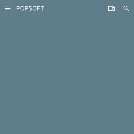
menu
POPSOFT

