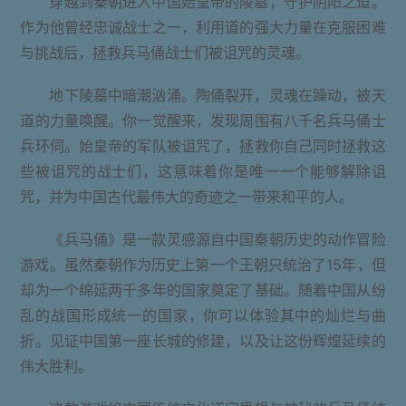
穿越到秦朝进入中国始皇帝的陵墓，守护阴阳之道。
作为他曾经忠诚战士之一，利用道的强大力量在克服困难
与挑战后，拯救兵马俑战士们被诅咒的灵魂。
地下陵墓中暗潮汹涌。陶俑裂开，灵魂在躁动，被天
道的力量唤醒。你一觉醒来，发现周围有八千名兵马俑士
兵环伺。始皇帝的军队被诅咒了，拯救你自己同时拯救这
些被诅咒的战士们，这意味着你是唯一一个能够解除诅
咒，并为中国古代最伟大的奇迹之一带来和平的人。
《兵马俑》是一款灵感源自中国秦朝历史的动作冒险
游戏。虽然秦朝作为历史上第一个王朝只统治了15年，但
却为一个绵延两千多年的国家奠定了基础。随着中国从纷
乱的战国形成统一的国家，你可以体验其中的灿烂与曲
折。见证中国第一座长城的修建，以及让这份辉煌延续的
伟大胜利。