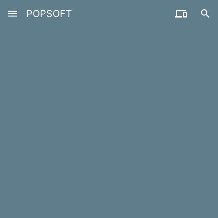
menu
POPSOFT

