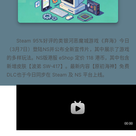
Steam 95%好评的类银河恶魔城游戏《弃海》今日
（3月7日）登陆NS并公布全新宣传片，其中展示了游戏
的多样玩法。NS版港服 eShop 定价 118 港币，其中包含
新增皮肤【波弟 SW-417】。最新内容【原初海神】免费
DLC也于今日同步在 Steam 及 NS 平台上线。