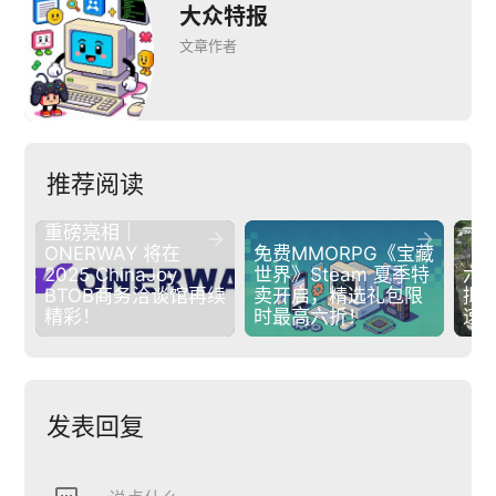
大众特报
文章作者
推荐阅读
重磅亮相｜


ONERWAY 将在 
免费MMORPG《宝藏
2025 ChinaJoy 
世界》Steam 夏季特
六
BTOB商务洽谈馆再续
卖开启，精选礼包限
拟
精彩！
时最高六折！
速
发表回复