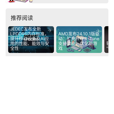
推荐阅读
JEDEC发布全新


LPDDR6内存标准，
AMD发布24.10.1版驱
提升移动设备及AI应
动：扩充HYPR-Tune
用的性能、能效与安
支持功能，优化新游
轻
全性
戏
“锦
下一篇
arrow_back
arrow_forward
恋爱向恐怖冒险游戏《文字化化：序章》现已免费上线Steam 支持中文
POPSOFT
京ICP备14046782号-1
京公网安备11010702001718号