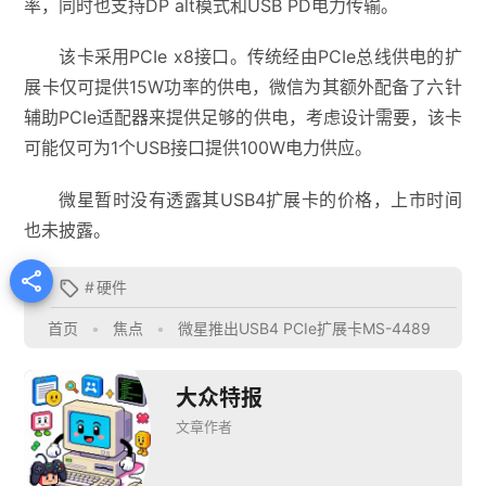
率，同时也支持DP alt模式和USB PD电力传输。
该卡采用PCIe x8接口。传统经由PCIe总线供电的扩
展卡仅可提供15W功率的供电，微信为其额外配备了六针
辅助PCIe适配器来提供足够的供电，考虑设计需要，该卡
可能仅可为1个USB接口提供100W电力供应。
微星暂时没有透露其USB4扩展卡的价格，上市时间
也未披露。

#
硬件

首页
•
焦点
•
微星推出USB4 PCIe扩展卡MS-4489
大众特报
文章作者