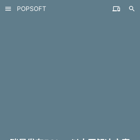
menu
POPSOFT

