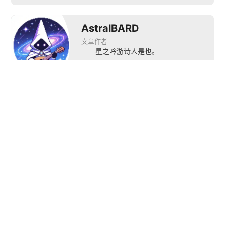
AstralBARD
文章作者
星之吟游诗人是也。
推荐阅读


雷
AndroidAuto迎来十
计
年来最大规模更新 适
SK海力士发布CXL标
通
配更多车载屏幕形态
准DDR5内存
和新
下一篇