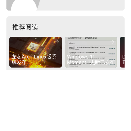
推荐阅读


龙芯Arch Linux版系
Windows 11 
Deb
统发布
Moment 1更新已发布
正
下一篇
arrow_back
arrow_forward
波克城市确认参展 2023 ChinaJoy BTOB，携手 G4G 开放平台共创“游戏+”行业新生态!
POPSOFT
京ICP备14046782号-1