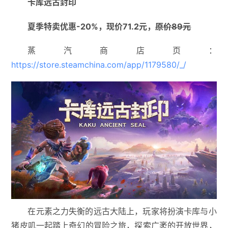
卡库远古封印
夏季特卖优惠-20%，现价71.2元，
原价89元
蒸汽商店页：
https://store.steamchina.com/app/1179580/_/
在元素之力失衡的远古大陆上，玩家将扮演卡库与小
猪皮叽一起踏上奇幻的冒险之旅，探索广袤的开放世界，