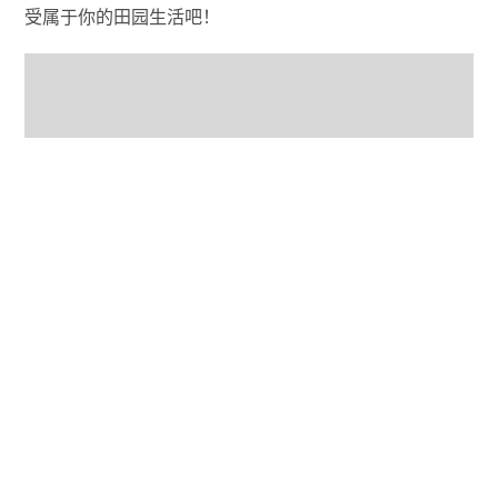
受属于你的田园生活吧！
双点医院
夏季特卖优惠-75%，现价49.5元，
原价198元
蒸汽商店页：
https://store.steamchina.com/app/535930/_/