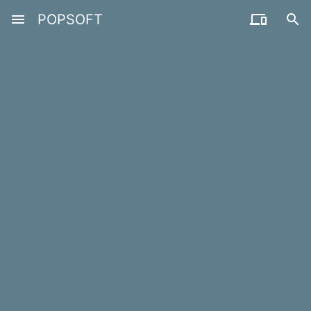
menu
POPSOFT

