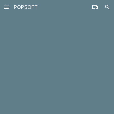
menu
POPSOFT

