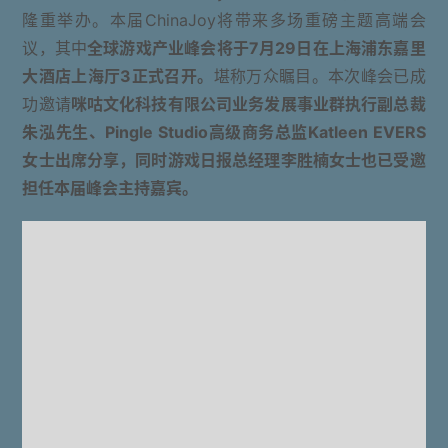
隆重举办。本届ChinaJoy将带来多场重磅主题高端会
议，其中
全球游戏产业峰会将于7月29日在上海浦东嘉里
大酒店上海厅3正式召开。
堪称万众瞩目。本次峰会已成
功邀请
咪咕文化科技有限公司业务发展事业群执行副总裁
朱泓先生、Pingle Studio高级商务总监Katleen EVERS
女士出席分享，同时游戏日报总经理李胜楠女士也已受邀
担任本届峰会主持嘉宾。