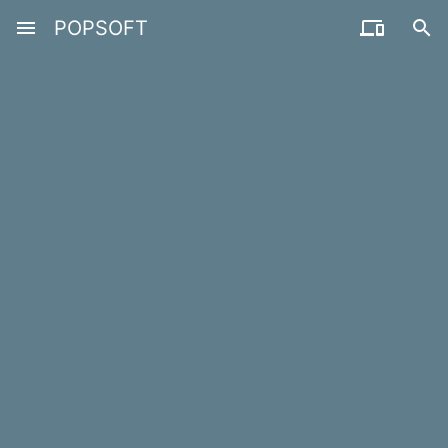
menu
POPSOFT

