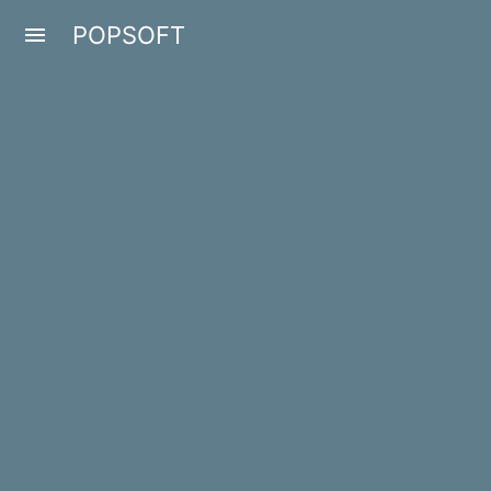
POPSOFT
menu