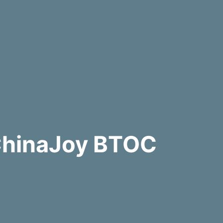
naJoy BTOC