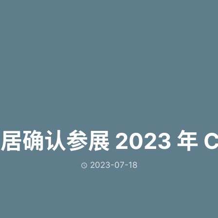
认参展 2023 年 Chi
2023-07-18
