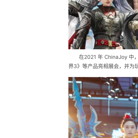
在2021 年 China
界3》等产品亮相展会，并为