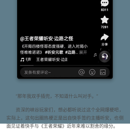
“那年我双手插兜，不知道什么叫对手。”
资深的峡谷玩家们，想必都听说过这个全网爆梗吧，
实际上，这句出圈热梗正是出自快手签约主播听安，也侧
面见证着快手与《王者荣耀》近年来难以割舍的缘分。