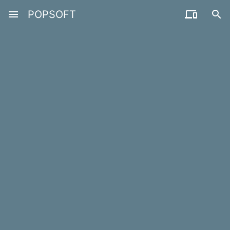
menu
POPSOFT

