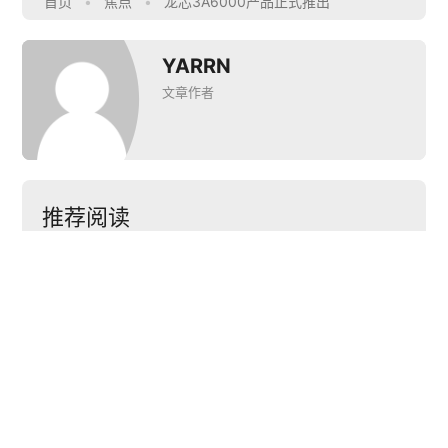
首页
•
焦点
•
龙芯3A6000产品正式推出
YARRN
文章作者
推荐阅读


英特尔发布酷睿Ultra
Android将支持RISC-
处理器 开启个人高效
龙芯
V指令集
率AI PC时代
统
下一篇