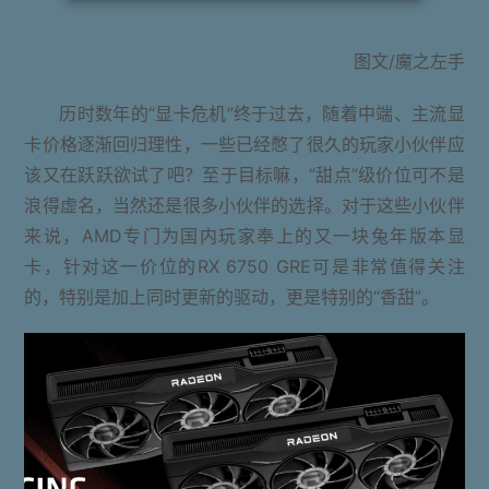
图文/魔之左手
历时数年的“显卡危机”终于过去，随着中端、主流显
卡价格逐渐回归理性，一些已经憋了很久的玩家小伙伴应
该又在跃跃欲试了吧？至于目标嘛，“甜点”级价位可不是
浪得虚名，当然还是很多小伙伴的选择。对于这些小伙伴
来说，AMD专门为国内玩家奉上的又一块兔年版本显
卡，针对这一价位的RX 6750 GRE可是非常值得关注
的，特别是加上同时更新的驱动，更是特别的“香甜”。