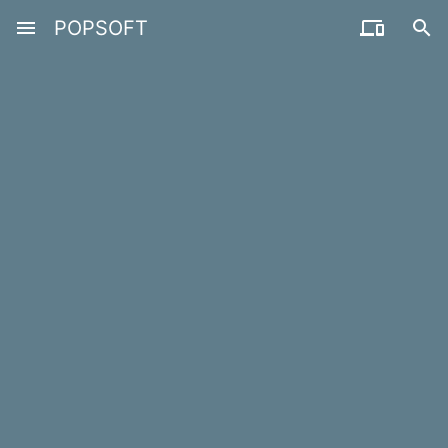
menu
POPSOFT

