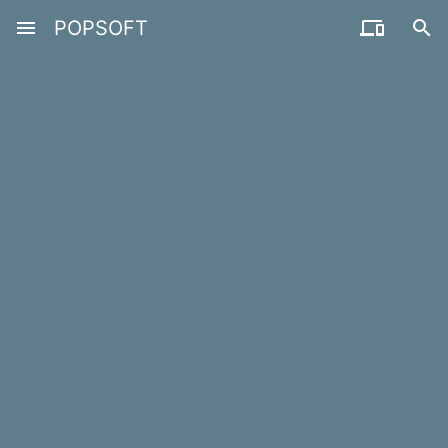
menu
POPSOFT

