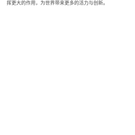
挥更大的作用，为世界带来更多的活力与创新。

#
业界

首页
•
业界
•
希捷孙丹荣登2023《财富》 “中国最具影
响力的商界女性榜单”
大众特报
文章作者
推荐阅读
国产生存沙盒力作
Z世代新能源汽车兴趣
暗


《灵魂面甲》今日上
洞察报告发布，
《
线！TapTap PC给玩
2023ChinaJoy 助力
日
家白嫖，还让游戏开
车企抢占“智能出行”新
售，