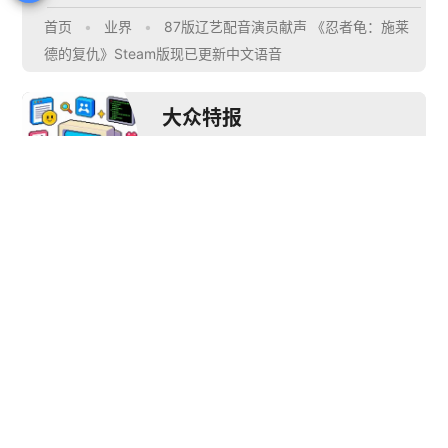
首页
•
业界
•
87版辽艺配音演员献声 《忍者龟：施莱
德的复仇》Steam版现已更新中文语音
大众特报
文章作者
推荐阅读


一知智能确认参展 
2023 ChinaJoy 
【游·见】专访四维游
善
BTOB，用 AI 语音带
戏：深渊边缘的整活
戏！
来次元突破新体验！
艺术
产