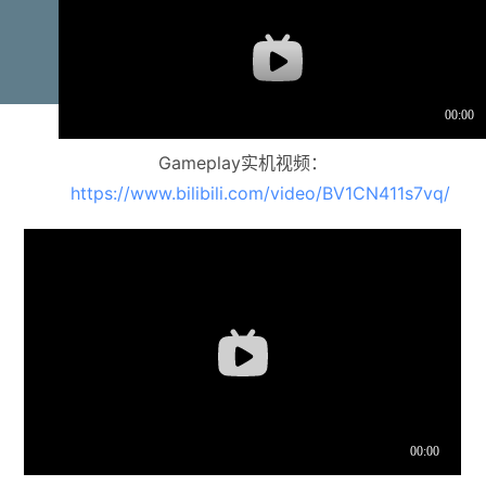
Gameplay实机视频：
https://www.bilibili.com/video/BV1CN411s7vq/