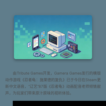
由Tribute Games开发，Gamera Games发行的横版
动作游戏《忍者龟：施莱德的复仇》已于今日在Steam更
新中文语音，“辽艺”87版《忍者龟》动画配音老师倾情献
声，为玩家们带来原汁原味的视听体验。