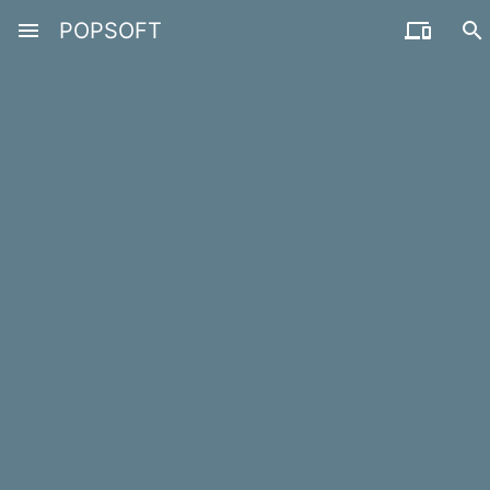
menu
POPSOFT

