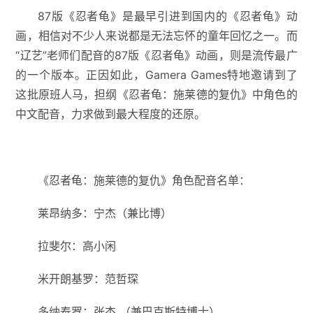
87版《忍者龟》是最早引进到国内的《忍者龟》动
画，相信对不少人来说都是无法忘怀的童年回忆之一。而
“辽艺”老师们配音的87版《忍者龟》动画，则是流传最广
的一个版本。正因如此，Gamera Games特地邀请到了
这批原班人马，担纲《忍者龟：施莱德的复仇》中角色的
中文配音，力求做到最大程度的还原。
《忍者龟：施莱德的复仇》角色配音名单：
莱昂纳多：宁杰（兼比博）
拉斐尔：高小闲
米开朗基罗：范哲琛
多纳泰罗：张杰 （兼巴克斯特博士）