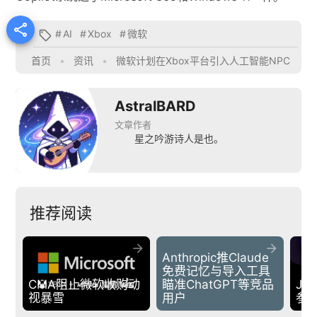

#
AI
#
Xbox
#
微软

首页
•
资讯
•
微软计划在Xbox平台引入人工智能NPC
AstralBARD
文章作者
星之吟游诗人是也。
推荐阅读


Anthropic推Claude
免费记忆与导入工具 
CMA阻止微软收购动
瞄准ChatGPT等竞品
Je
视暴雪
用户
参数