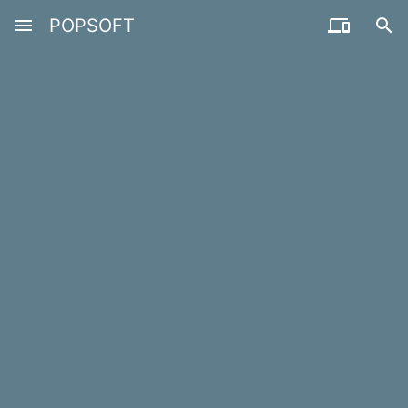
menu
POPSOFT

