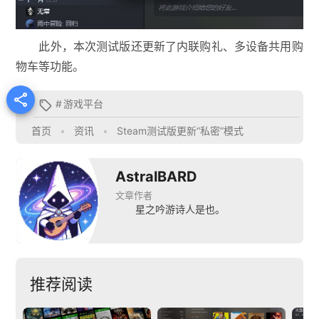
此外，本次测试版还更新了内联购礼、多设备共用购
物车等功能。

#
游戏平台

首页
•
资讯
•
Steam测试版更新“私密”模式
AstralBARD
文章作者
星之吟游诗人是也。
推荐阅读