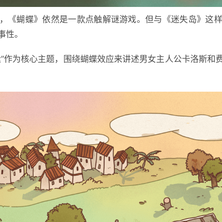
，《蝴蝶》依然是一款点触解谜游戏。但与《迷失岛》这
事性。
运”作为核心主题，围绕蝴蝶效应来讲述男女主人公卡洛斯和