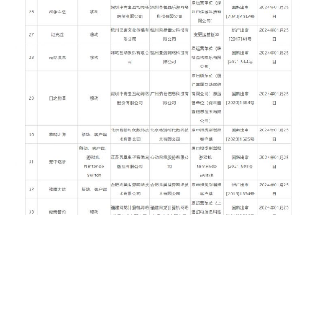

#
版号
