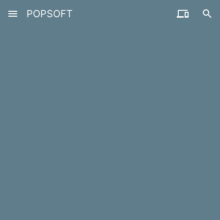
menu
POPSOFT

