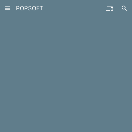
menu
POPSOFT

