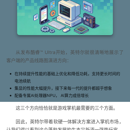
从发布酷睿™ Ultra开始，英特尔就很清晰地展示了
客户端的产品线路图演进方向：
在持续提升性能的基础上优化和降低功耗，支持更长时间的
电池续航
集显的性能大幅提升，接下来每一代的提升都超乎想象
配备专属AI处理器NPU， AI算力成倍增长
这三个方向恰恰就是游戏掌机最需要的三个方面。
因此，英特尔带着软硬一体解决方案进入掌机市场，
让我们得以看到这个蓬勃发展的生态又新添一强势玩家。