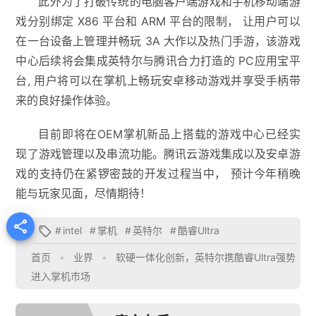
此外为了打破传统的电脑客⼾端游戏和⼿机移动端游
戏分别绑定 X86 平台和 ARM 平台的限制， 让⽤⼾可以
在⼀台设备上管理并畅玩 3A ⼤作以及热⻔⼿游，该游戏
中心后续将会集成英特尔与腾讯合⼒打造的 PC应用宝平
台, ⽤⼾将可以在掌机上畅玩安卓移动游戏并享受⼿柄带
来的良好操作体验。
目前即将在OEM掌机新品上搭载的游戏中心已经实
现了游戏管理以及串流功能。腾讯云游戏集成以及安卓游
戏的支持仍在紧锣密鼓的开发过程当中， 预计今年稍晚
能与玩家见面，尽情期待！

#
intel
#
掌机
#
英特尔
#
酷睿Ultra

首页
•
业界
•
软硬一体化创新，英特尔携酷睿Ultra强势
进入掌机市场