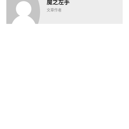
魔之左手
文章作者
推荐阅读


FX Technology 
英特尔发布酷睿Ultra
Limited将为Steam 
处理器 开启个人高效
Deck提供1200p屏幕
St
率AI PC时代
配件
年
下一篇
arrow_back
arrow_forward
AMD在GDC24大会上发布了FSR 3.1