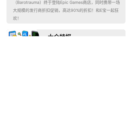
（Barotrauma）终于登陆Epic Games商店，同时携带一场
大规模的发行商折扣促销，高达90%的折扣！和E宝一起狂
欢！
大众特报
文章作者
推荐阅读
国产独立游戏厂商胖
布丁解谜游戏新作
《深林》现已正式公


布steam商店页，预
计将于2024年第一季
盛趣游戏“四美”集结完
智
度发售，具体日期待
毕 主创团队带你提前
界
定。
解密
电