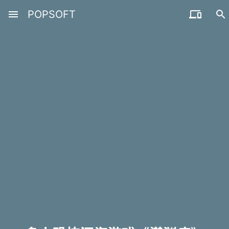
menu
POPSOFT

