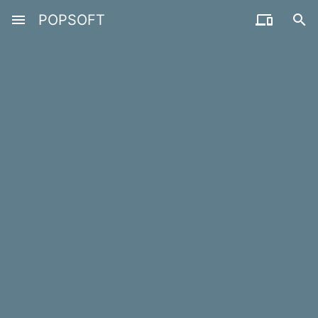
menu
POPSOFT

