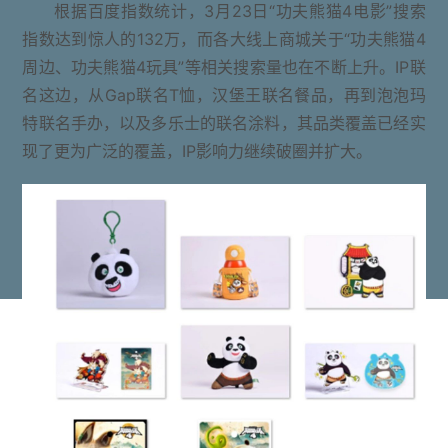
根据百度指数统计，3月23日“功夫熊猫4电影”搜索
指数达到惊人的132万，而各大线上商城关于“功夫熊猫4
周边、功夫熊猫4玩具”等相关搜索量也在不断上升。IP联
名这边，从Gap联名T恤，汉堡王联名餐品，再到泡泡玛
特联名手办，以及多乐士的联名涂料，其品类覆盖已经实
现了更为广泛的覆盖，IP影响力继续破圈并扩大。