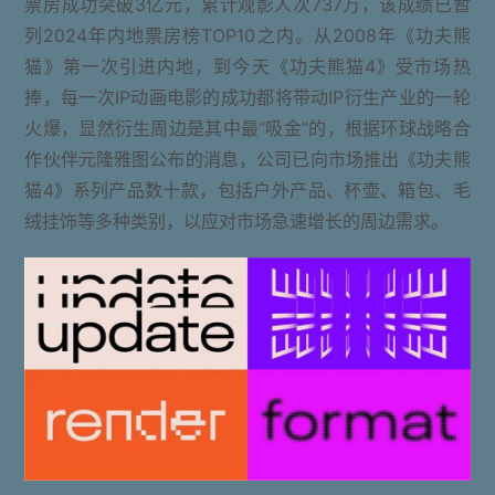
票房成功突破3亿元，累计观影人次737万，该成绩已暂
列2024年内地票房榜TOP10之内。从2008年《功夫熊
猫》第一次引进内地，到今天《功夫熊猫4》受市场热
捧，每一次IP动画电影的成功都将带动IP衍生产业的一轮
火爆，显然衍生周边是其中最“吸金”的，根据环球战略合
作伙伴元隆雅图公布的消息，公司已向市场推出《功夫熊
猫4》系列产品数十款，包括户外产品、杯壶、箱包、毛
绒挂饰等多种类别，以应对市场急速增长的周边需求。