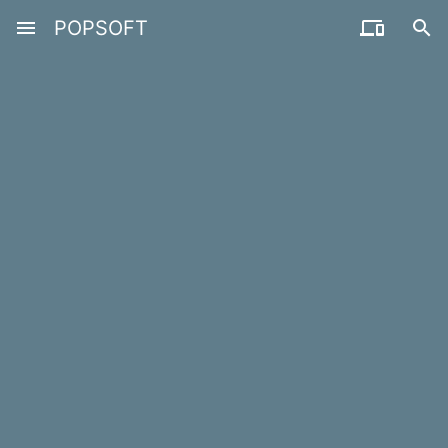
menu
POPSOFT

