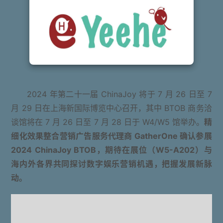
2024 年第二十一届 ChinaJoy 将于 7 月 26 日至 7
月 29 日在上海新国际博览中心召开，其中 BTOB 商务洽
谈馆将在 7 月 26 日至 7 月 28 日于 W4/W5 馆举办。
精
细化效果整合营销广告服务代理商 GatherOne 确认参展
2024 ChinaJoy BTOB，期待在展位（W5-A202）与
海内外各界共同探讨数字娱乐营销机遇，把握发展新脉
动。