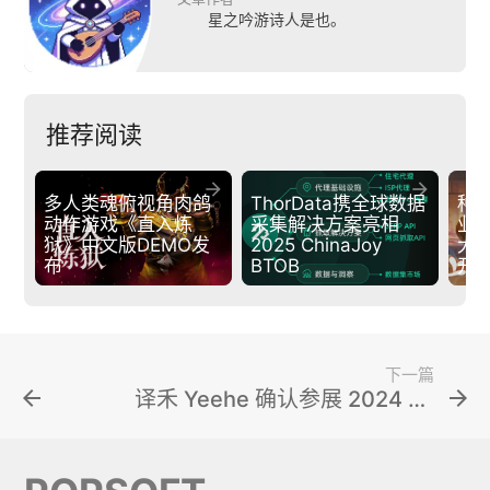
星之吟游诗人是也。
推荐阅读


多人类魂俯视角肉鸽
ThorData携全球数据
种
动作游戏《直入炼
采集解决方案亮相
业
狱》中文版DEMO发
2025 ChinaJoy 
大
布
BTOB
开
下一篇
arrow_back
arrow_forward
译禾 Yeehe 确认参展 2024 ChinaJoy BTOB 商务洽谈馆，精彩不容错过！