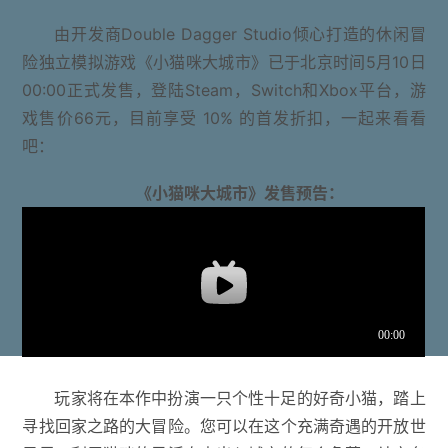
由开发商Double Dagger Studio倾心打造的休闲冒
险独立模拟游戏《小猫咪大城市》已于北京时间5月10日
00:00正式发售，登陆Steam，Switch和Xbox平台，游
戏售价66元，目前享受 10% 的首发折扣，一起来看看
吧：
《小猫咪大城市》发售预告：
玩家将在本作中扮演一只个性十足的好奇小猫，踏上
寻找回家之路的大冒险。您可以在这个充满奇遇的开放世