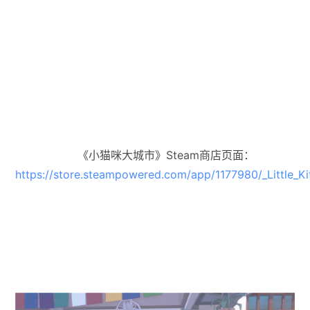
《小猫咪大城市》Steam商店页面：
https://store.steampowered.com/app/1177980/_Little_Kit