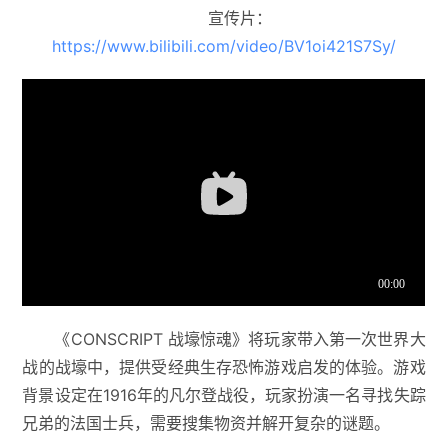
宣传片：
https://www.bilibili.com/video/BV1oi421S7Sy/
《CONSCRIPT 战壕惊魂》将玩家带入第一次世界大
战的战壕中，提供受经典生存恐怖游戏启发的体验。游戏
背景设定在1916年的凡尔登战役，玩家扮演一名寻找失踪
兄弟的法国士兵，需要搜集物资并解开复杂的谜题。