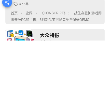

#
业界

首页
•
业界
•
《CONSCRIPT》：一战生存恐怖游戏即
将登陆PC和主机，6月新品节可抢先免费游玩DEMO
大众特报
文章作者
推荐阅读


为庆祝《诡野西部》
卡牌地牢冒险游戏
上线满6个月，首章
《魔卡地下城》正式
“
“赏金猎人旅途”现免费
发售！现已登陆
《
登陆STEAM！
Steam
陆 