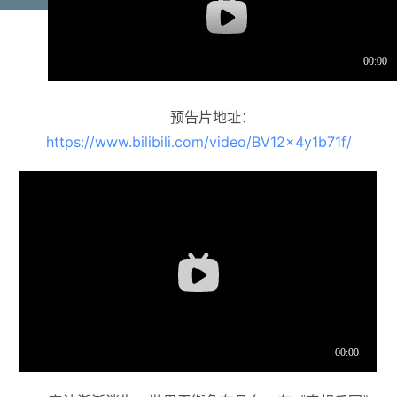
预告片地址：
https://www.bilibili.com/video/BV12x4y1b71f/