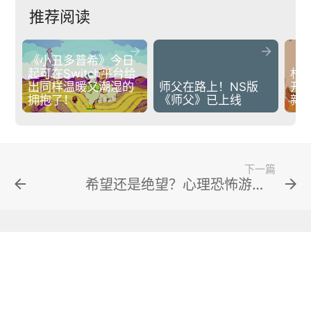
推荐阅读


《小丑多普希》今日
起可在Switch平台给
杉
出同样温暖又潮湿的
师父在路上！NS版
开
拥抱了！
《师父》已上线
新
下一篇
arrow_back
arrow_forward
希望还是绝望？心理恐怖游戏《黑暗世界：因与果》公开两支全新预告片
POPSOFT
京ICP备14046782号-1
京公网安备11010702001718号
Copyright © 1995-2026 POPSOFT