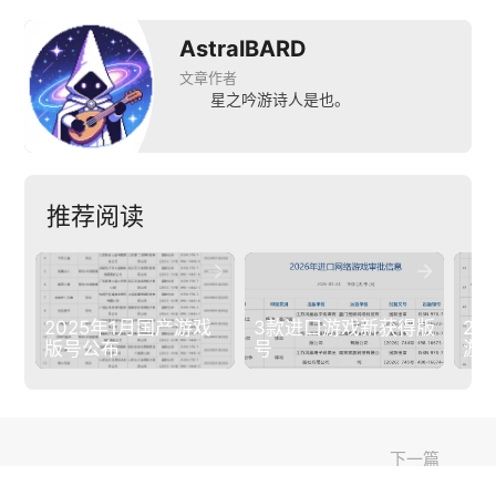
AstralBARD
文章作者
星之吟游诗人是也。
推荐阅读


2025年1月国产游戏
3款进口游戏新获得版
20
版号公布
号
游
下一篇
arrow_back
arrow_forward
AdsPower 将亮相 2024 ChinaJoy BTOB，开启出海多账号安全管理新篇章