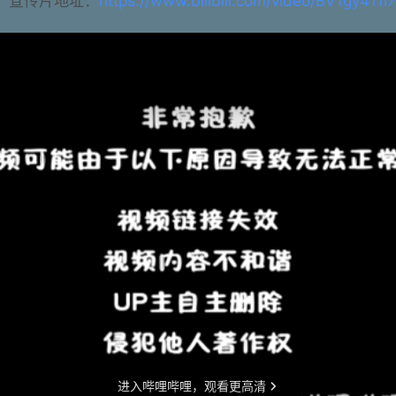
宣传片地址：
https://www.bilibili.com/video/BV1gy411i7