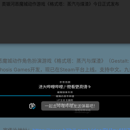
城动作角色扮演游戏《格式塔：蒸汽与煤渣》（Gestalt: Ste
rphosis Games开发，现已在Steam平台上线。支持中文