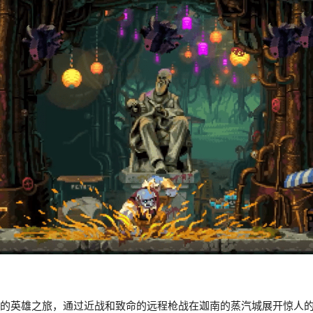
西娅的英雄之旅，通过近战和致命的远程枪战在迦南的蒸汽城展开惊人