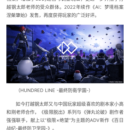
越钢太郎老师的受众群体。2022年续作《AI：梦境档案
涅槃肇始》发售，再度获得玩家的广泛好评。
（HUNDRED LINE -最終防衛学園-）
如今打越钢太郎又与中国玩家超级喜欢的剧本家小高
和刚老师合作，《极限脱出》系列与《弹丸论破》剧作者
强强联手，献上以“极限×绝望”为主题的ADV新作《百日
战纪-最终防卫学园-》。