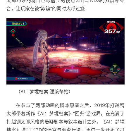
太郎巧妙的将自己最擅长的视点诡计与NDS的双屏相结
合，让玩家在被“欺骗”的同时大呼过瘾！
（AI：梦境档案 涅槃肇始）
在参与了两部动画的脚本原案之后，2019年打越钢
太郎带着新作《AI：梦境档案》“回归”游戏界，在充满了
打越钢太郎风格的悬疑剧本与叙事诡计之外，《AI：梦境
档案》增加了3D的迷宫与调查玩法，更进一步开拓了打