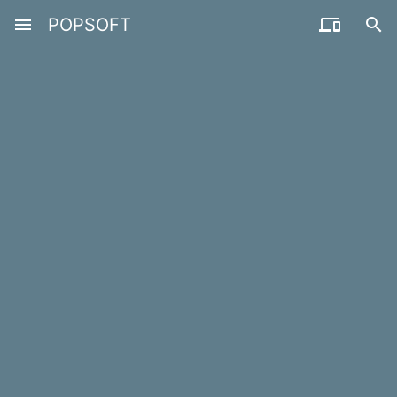
menu
POPSOFT

