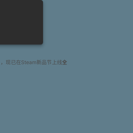
，现已在Steam新品节上线
全