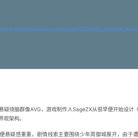
//store.steampowered.com/app/2323200/_Uberich_Adve
悬疑烧脑群像AVG，游戏制作人SageZX从很早便开始设
界观架构。
便悬疑感重重。剧情线索主要围绕少年周御城展开，由于遭到