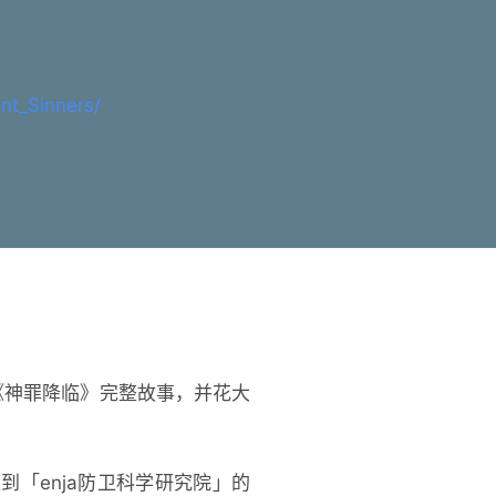
nt_Sinners/
计《神罪降临》完整故事，并花大
「enja防卫科学研究院」的