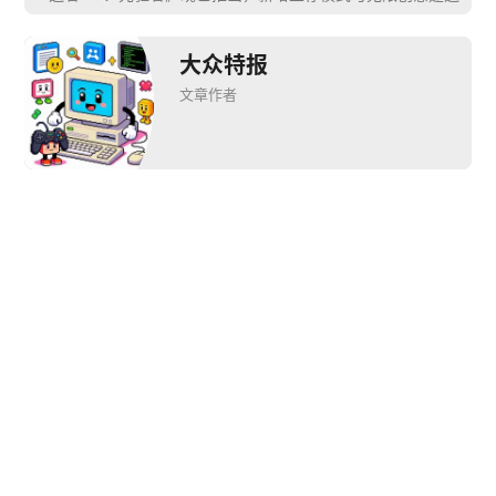
大众特报
文章作者
推荐阅读


《渔帆暗涌》于今日
希捷打卡2023 
202
推出首个DLC“冰寒之
ChinaJoy夏日派对，
AI
境”
带来全新速度
嘉
下一篇