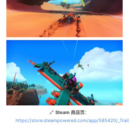
🔗
Steam 商店页
：
https://store.steampowered.com/app/585420/_Trai