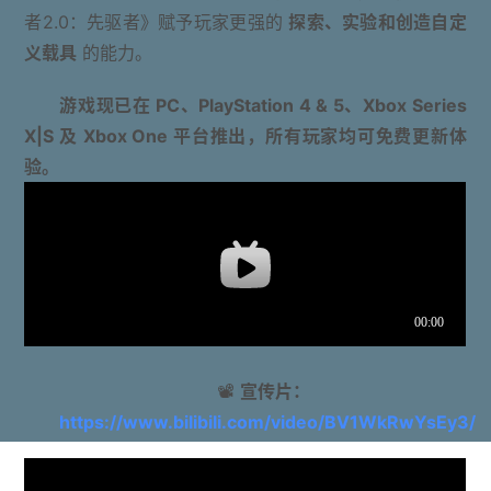
者2.0：先驱者》赋予玩家更强的
探索、实验和创造自定
义载具
的能力。
游戏现已在 PC、PlayStation 4 & 5、Xbox Series
X|S 及 Xbox One 平台推出，所有玩家均可免费更新体
验。
📽
宣传片：
https://www.bilibili.com/video/BV1WkRwYsEy3/