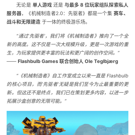
无论是
单人游戏
还是
与最多 8 位玩家组队探索私人
服务器
，《机械制造者2.0：先驱者》都是一个集
赛车、
战斗和无限建造
于一体的终极游乐场。
“通过‘先驱者’，我们将《机械制造者》推向了一个全
新的高度。这不仅是一次大规模升级，更是一次游戏的重
生，为玩家提供更丰富的玩法和更广阔的创作空间。”
——
Flashbulb Games 联合创始人 Ole Teglbjærg
“《机械制造者》自工作室成立以来一直是 Flashbulb
的核心项目，而‘先驱者’无疑是我们至今为止最重要的更
新。但这还不是终点，我们已在策划更多内容，以进一步
拓展沙盒创意的无限可能。”