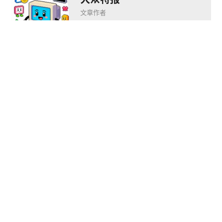
文章作者
推荐阅读


全球支付公司 
随时随地《魔王终
Checkout.com 确认
《
局》！移动端现已登
参展 2023 ChinaJoy 
《
录TapTap平台
BTOB 展区！
于3
下一篇
arrow_back
arrow_forward
机械统治下的人类希望——科幻潜行冒险新作《钢铁之种》今日发售