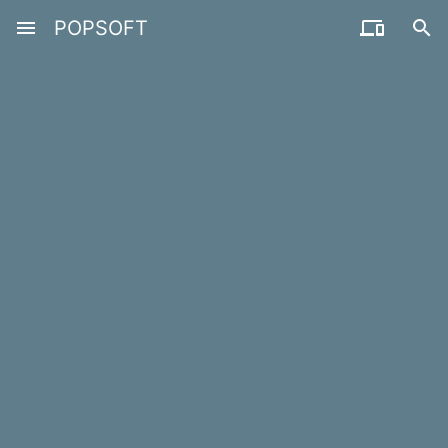
menu
POPSOFT

