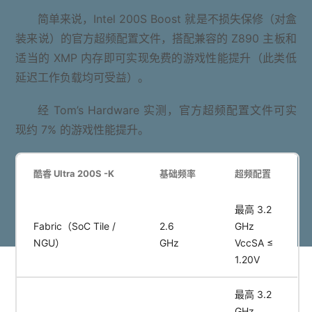
简单来说，Intel 200S Boost 就是不损失保修（对盒
装来说）的官方超频配置文件，搭配兼容的 Z890 主板和
适当的 XMP 内存即可实现免费的游戏性能提升（此类低
延迟工作负载均可受益）。
经 Tom’s Hardware 实测，官方超频配置文件可实
现约 7% 的游戏性能提升。
酷睿 Ultra 200S -K
基础频率
超频配置
最高 3.2
Fabric（SoC Tile /
2.6
GHz
NGU）
GHz
VccSA ≤
1.20V
最高 3.2
GHz