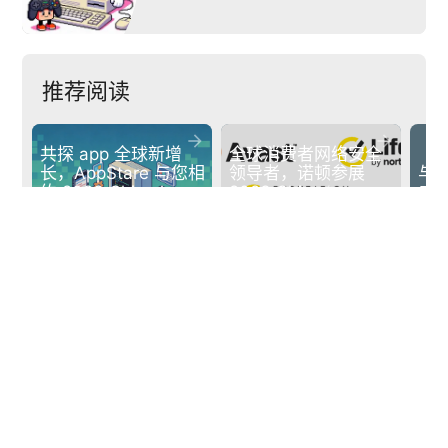
推荐阅读


共探 app 全球新增
全球消费者网络安全
长，AppStare 与您相
领导者，诺顿参展 
与A
约 2023 ChinaJoy 
2023 ChinaJoy 
二十
BTOB
BTOB
大
下一篇
arrow_back
arrow_forward
Shift Up宣布《剑星》PC版开启预购，6月12日正式发售
POPSOFT
京ICP备14046782号-1