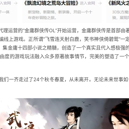
期代理运营的“金庸群侠传OL”开始运营，金庸群侠传是首部
编线上游戏。正所谓“飞雪连天射白鹿，笑书神侠倚碧鸳”一
ne》集金庸十四部小说之精髓，创造了一个真实且代入感极
由度的游戏玩法融入众多原著故事情节，完美的塑造了一
我们一齐走过了24个秋冬春夏，从未离开。无论未来世事如