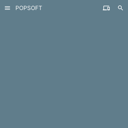
menu
POPSOFT

