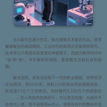
当AI能写出满分作文、画出媲美艺术家的作品，甚至
破解复杂的基因密码，工业时代的规则正在被悄然改写。
技术早已不再是实验室里的神秘匣子，而成为数字时代的
“油”和“电”，书写着新的规则，重塑着生活和社会的版
图。
被改变的，还有当前和下一代的职业格局。世界经济
论坛预测，到2030年，将有22%的就业机会面临改变，
新创造1.7亿个工作岗位，同时替代9,200万个传统职位
[1]
。在人机协作的新纪元，可以预见的是：AI或许不
会取代人类，但不会使用AI的人，或将在时代的舞台中逐