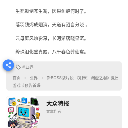
生死颠倒苍生凋，因果纠缠何时了。
落羽残烬成烟消，天道有诏自分晓 。
云母屏风烛影深，长河渐落晓星沉。
绛珠泪化登真露，八千春色葬仙禽。

#
业界

首页
•
业界
•
新BOSS战片段 《明末：渊虚之羽》夏日
游戏节预告首曝
大众特报
文章作者