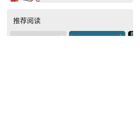
推荐阅读
微


提升2倍AI处理能力，
宏碁发布环保材质打
作
英特尔推出搭载至强6
造的空气净化器，生
者
处理器的AI和网络解
活方式品牌转型更进
一
决方案
一步！
正
下一篇
arrow_back
arrow_forward
《匹诺曹的谎言：序曲》现已正式上线！国区售价129元
POPSOFT
京ICP备14046782号-1
京公网安备11010702001718号