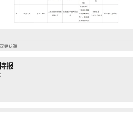
戏变更获准
特报
者