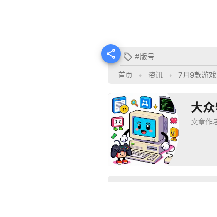

#
版号

首页
•
资讯
•
7月9款游
大众
文章作
推荐阅读