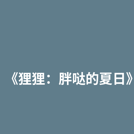
《狸狸：胖哒的夏日》