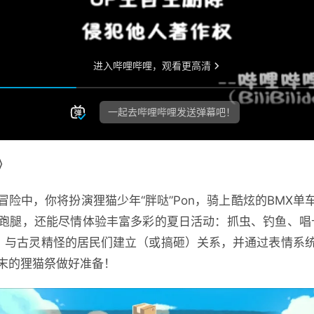
》
冒险中，你将扮演狸猫少年“胖哒”Pon，骑上酷炫的BMX
跑腿，还能尽情体验丰富多彩的夏日活动：抓虫、钓鱼、唱
，与古灵精怪的居民们建立（或搞砸）关系，并通过表情系
末的狸猫祭做好准备！