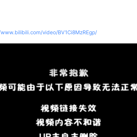
//www.bilibili.com/video/BV1Ci8MzREgp/