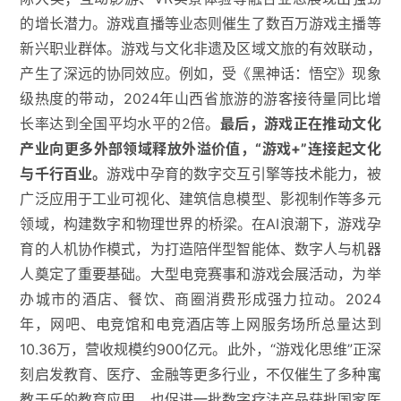
的增长潜力。游戏直播等业态则催生了数百万游戏主播等
新兴职业群体。游戏与文化非遗及区域文旅的有效联动，
产生了深远的协同效应。例如，受《黑神话：悟空》现象
级热度的带动，2024年山西省旅游的游客接待量同比增
长率达到全国平均水平的2倍。
最后，游戏正在推动文化
产业向更多外部领域释放外溢价值，“游戏+”连接起文化
与千行百业。
游戏中孕育的数字交互引擎等技术能力，被
广泛应用于工业可视化、建筑信息模型、影视制作等多元
领域，构建数字和物理世界的桥梁。在AI浪潮下，游戏孕
育的人机协作模式，为打造陪伴型智能体、数字人与机器
人奠定了重要基础。大型电竞赛事和游戏会展活动，为举
办城市的酒店、餐饮、商圈消费形成强力拉动。2024
年，网吧、电竞馆和电竞酒店等上网服务场所总量达到
10.36万，营收规模约900亿元。此外，“游戏化思维”正深
刻启发教育、医疗、金融等更多行业，不仅催生了多种寓
教于乐的教育应用，也促进一批数字疗法产品获批国家医