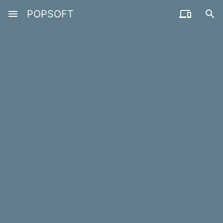
menu
POPSOFT

