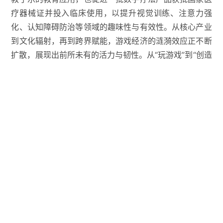
疗器械证并投入临床使用，以提升视觉训练、注意力强
化、认知障碍防治等领域的趣味性与有效性。从核心产业
到文化辐射，再到跨界赋能，游戏经济的涟漪效应正不断
扩散，展现出前所未有的活力与韧性。从“玩游戏”到“创造
经济价值”，游戏产业的进化，本质上是一场经济形态的
革新。展望未来，游戏经济将伴随Z世代的成长，从一种
新经济形态发展成为促进经济增长的重要力量；将伴随技
术的迭代、文化的繁荣和消费的升级，释放出巨大潜能，
重塑经济版图和文化格局。
面对这一广阔前景，我们期待
行业内的企业、研究机构共同贡献实践经验与研究成果，
深化游戏经济研究。
我也邀请大家参与到研究过程中来，
更期待各位行业同仁把握时代脉搏，在追求高质量发展的
同时，与文化及更多相关产业相互支持、实现共赢，推动
游戏产业真正成为驱动经济增长、提升文化软实力、赋能
百业升级、促进文明互鉴的重要力量。