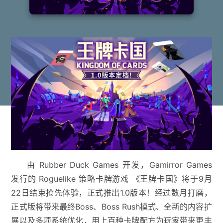
由 Rubber Duck Games 开发，Gamirror Games
发行的 Roguelike 策略卡牌游戏 《王牌卡国》将于9月
22日结束抢先体验，正式推出1.0版本！经过数月打磨，
正式版将带来最终Boss、Boss Rush模式、全新的内容扩
展以及多项系统优化，用上百种卡牌配方为玩家带来更丰