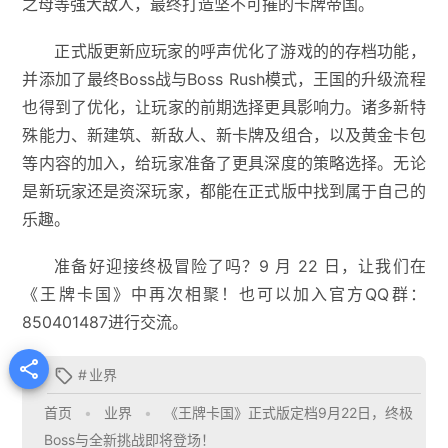
之母等强大敌人，最终打造坚不可摧的卡牌帝国。
正式版更新应玩家的呼声优化了游戏的的存档功能，
并添加了最终Boss战与Boss Rush模式，王国的升级流程
也得到了优化，让玩家的前期选择更具影响力。诸多新特
殊能力、新建筑、新敌人、新卡牌及组合，以及黄金卡包
等内容的加入，给玩家准备了更具深度的策略选择。无论
是新玩家还是资深玩家，都能在正式版中找到属于自己的
乐趣。
准备好迎接终极冒险了吗？9 月 22 日，让我们在
《王牌卡国》中再次相聚！也可以加入官方QQ群：
850401487进行交流。

#
业界

首页
•
业界
•
《王牌卡国》正式版定档9月22日，终极
Boss与全新挑战即将登场！